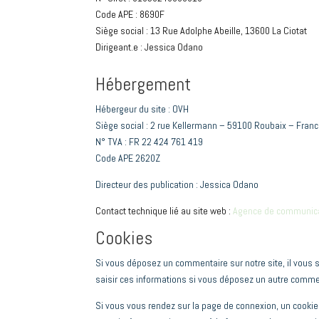
Code APE : 8690F
Siège social : 13 Rue Adolphe Abeille, 13600 La Ciotat
Dirigeant.e : Jessica Odano
Hébergement
Hébergeur du site : OVH
Siège social : 2 rue Kellermann – 59100 Roubaix – Fran
N° TVA : FR 22 424 761 419
Code APE 2620Z
Directeur des publication : Jessica Odano
Contact technique lié au site web :
Agence de communic
Cookies
Si vous déposez un commentaire sur notre site, il vous s
saisir ces informations si vous déposez un autre commen
Si vous vous rendez sur la page de connexion, un cookie 