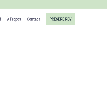
é
À Propos
Contact
PRENDRE RDV