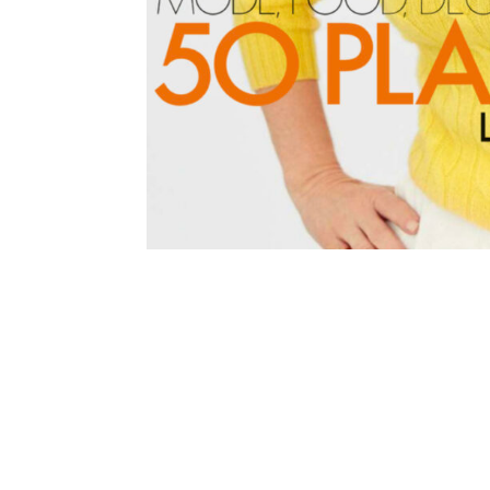
Mon approche expliquée dans l
par
Jessica Odano
|
Juin 10, 2023
|
Drainage lymphatiqu