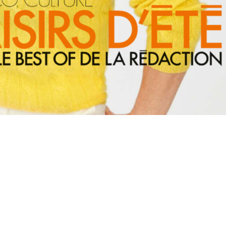
e magazine ELLE
e
,
EFT
,
Naturopathie
,
Non classé
,
Réflexologie